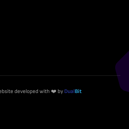
ebsite developed with ❤️ by
Dual
Bit