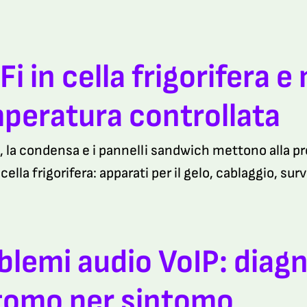
Fi in cella frigorifera e
peratura controllata
o, la condensa e i pannelli sandwich mettono alla pr
 cella frigorifera: apparati per il gelo, cablaggio, su
blemi audio VoIP: diagn
tomo per sintomo