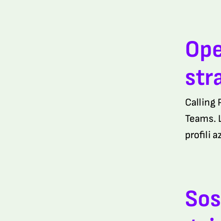
Ope
str
Calling 
Teams. L
profili a
Sos