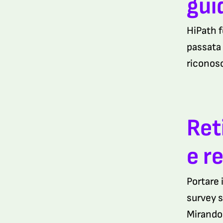
gui
HiPath 
passata 
riconosc
Ret
e r
Portare 
survey s
Mirandol