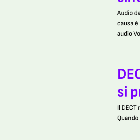
Audio da
causa è 
audio Vo
DEC
si 
Il DECT 
Quando p