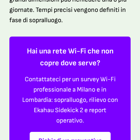
giornate. Tempi precisi vengono definiti in
fase di sopralluogo.
Hai una rete Wi-Fi che non
copre dove serve?
Contattateci per un survey Wi-Fi
professionale a Milano e in
Lombardia: sopralluogo, rilievo con
Ekahau Sidekick 2 e report
operativo.