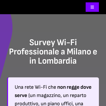
Salta
Toggle
al
Navigati
contenuto
Chi Sia
Servizi
Survey Wi-Fi
Professionale a Milano e
Blog | Ev
in Lombardia
Contatti
Una rete Wi-Fi che
non regge dove
serve
(un magazzino, un reparto
produttivo, un piano uffici, una